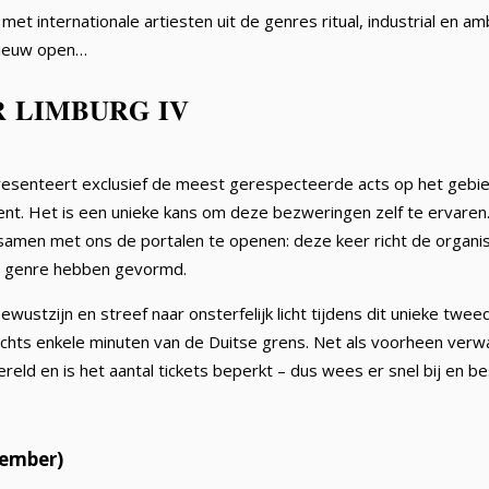
 met internationale artiesten uit de genres ritual, industrial en a
pnieuw open…
 𝐋𝐈𝐌𝐁𝐔𝐑𝐆 𝐈𝐕
esenteert exclusief de meest gerespecteerde acts op het gebied v
ent. Het is een unieke kans om deze bezweringen zelf te ervare
 samen met ons de portalen te openen: deze keer richt de organ
t genre hebben gevormd.
ewustzijn en streef naar onsterfelijk licht tijdens dit unieke tw
echts enkele minuten van de Duitse grens. Net als voorheen verw
eld en is het aantal tickets beperkt – dus wees er snel bij en bes
tember)