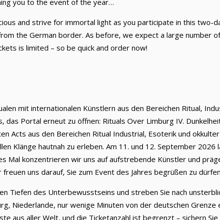
ing you to the event of the year…
ious and strive for immortal light as you participate in this two-
from the German border. As before, we expect a large number of
kets is limited – so be quick and order now!
ualen mit internationalen Künstlern aus den Bereichen Ritual, Indu
s, das Portal erneut zu öffnen: Rituals Over Limburg IV. Dunkelhe
n Acts aus den Bereichen Ritual Industrial, Esoterik und okkulter
ellen Klänge hautnah zu erleben. Am 11. und 12. September 2026 la
ses Mal konzentrieren wir uns auf aufstrebende Künstler und prä
ir freuen uns darauf, Sie zum Event des Jahres begrüßen zu dürfe
klen Tiefen des Unterbewusstseins und streben Sie nach unsterbl
urg, Niederlande, nur wenige Minuten von der deutschen Grenze 
te aus aller Welt, und die Ticketanzahl ist begrenzt – sichern Sie s