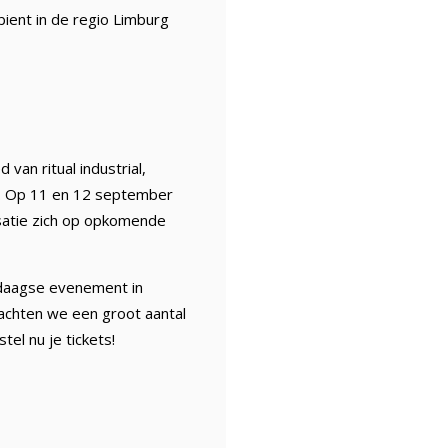
mbient in de regio Limburg
an ritual industrial,
n. Op 11 en 12 september
isatie zich op opkomende
eedaagse evenement in
achten we een groot aantal
tel nu je tickets!