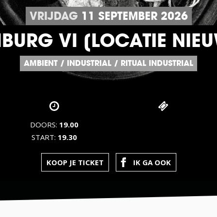
VRIJDAG
11
SEPTEMBER
2026
MBURG VI [LOCATIE NIE
AMBIENT
/
INDUSTRIAL
/
RITUAL INDUSTRIAL
DOORS:
19.00
START:
19.30
KOOP JE TICKET
IK GA OOK