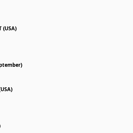
 (USA)
eptember)
(USA)
)