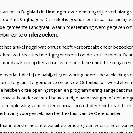
 artikel in Dagblad de Limburger over een mogelijke verhuizing
 op Park Strijthagen. Dit artikel is gepubliceerd naar aanleiding v
 de gemeente Landgraaf, waarin toestemming werd gegeven om 
onderzoeken
enbunker te
.
 het artikel nogal wat onrust heeft veroorzaakt onder bezoekers 
 heel wat reacties heeft gegenereerd op de sociale media. Daar
 noodzaak om op het artikel en de ontstane onrust te reageren.
 de overlast die bij de nabijgelegen woning heerst de aanleiding
sprek te gaan. De gemeente én ook de Oefenbunker worstelen al
We hebben onze openingstijden en programmering aangepast maa
Daarnaast is onderzocht of bouwkundige aanpassingen of een moge
een oplossing zouden bieden maar ook dit bleek niet realistisc
erhuizing voorgesteld aan het bestuur van de Oefenbunker.
tuur in eerste instantie vanuit de emotie geen voorstander van 