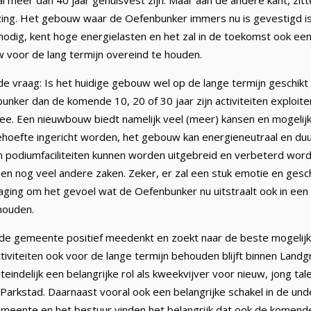
al meer dan 40 jaar gehuisvest zijn. Maar aan de andere kant, zitt
zing. Het gebouw waar de Oefenbunker immers nu is gevestigd is 
odig, kent hoge energielasten en het zal in de toekomst ook een 
voor de lang termijn overeind te houden.
 de vraag: Is het huidige gebouw wel op de lange termijn geschikt 
unker dan de komende 10, 20 of 30 jaar zijn activiteiten exploi
 nee. Een nieuwbouw biedt namelijk veel (meer) kansen en mogeli
ehoefte ingericht worden, het gebouw kan energieneutraal en d
n podiumfaciliteiten kunnen worden uitgebreid en verbeterd wor
n nog veel andere zaken. Zeker, er zal een stuk emotie en gesch
tdaging om het gevoel wat de Oefenbunker nu uitstraalt ook in ee
houden.
at de gemeente positief meedenkt en zoekt naar de beste mogelij
tiviteiten ook voor de lange termijn behouden blijft binnen Landg
eindelijk een belangrijke rol als kweekvijver voor nieuw, jong tal
 Parkstad. Daarnaast vooral ook een belangrijke schakel in de u
emeente en het bestuur vinden het belangrijk dat ook de komend