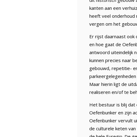
dit historisch gebouw 
kanten aan een verhui
heeft veel onderhoud n
vergen om het gebouw 
Er rijst daarnaast ook
en hoe gaat de Oefenb
antwoord uiteindelijk
kunnen precies naar b
gebouwd, repetitie- e
parkeergelegenheden e
Maar hierin ligt de ui
realiseren en/of te be
Het bestuur is blij d
Oefenbunker en zijn ac
Oefenbunker vervult uit
de culturele keten van
de hele Euregio. De g