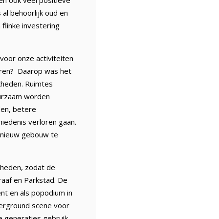
en ook veel positieve
al behoorlijk oud en
flinke investering
voor onze activiteiten
teren? Daarop was het
jkheden. Ruimtes
uurzaam worden
den, betere
iedenis verloren gaan.
n nieuw gebouw te
kheden, zodat de
raaf en Parkstad. De
ent en als popodium in
nderground scene voor
e generaties gebruik