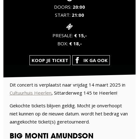
DOORS:
20:00
START:
21:00
PRESALE:
€ 15,-
BOX:
€ 18,-
KOOP JE TICKET
IK GA OOK
Dit concert is verplaatst naar vrijdag 14 maart 2025 in
Cultuurhuis Heerlen
, Sittarderweg 145 te Heerlen!
Gekochte tickets blijven geldig. Mocht je onverhoopt
niet kunnen op de nieuwe datum. wordt het bedrag van
aangekochte ticket(s) geretourneerd.
BIG MONTI AMUNDSON