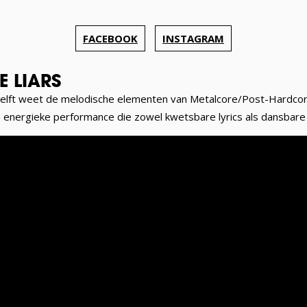
FACEBOOK
INSTAGRAM
E LIARS
Delft weet de melodische elementen van Metalcore/Post-Hardco
energieke performance die zowel kwetsbare lyrics als dansbare