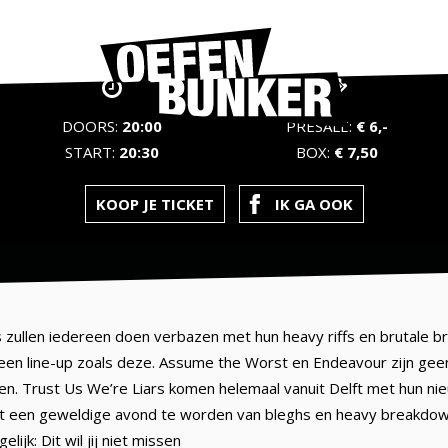
DOORS:
20:00
PRESALE:
€ 6,-
START:
20:30
BOX:
€ 7,50
KOOP JE TICKET
IK GA OOK
zullen iedereen doen verbazen met hun heavy riffs en brutale br
ij een line-up zoals deze. Assume the Worst en Endeavour zijn g
den. Trust Us We’re Liars komen helemaal vanuit Delft met hun n
 een geweldige avond te worden van bleghs en heavy breakdowns, 
elijk: Dit wil jij niet missen