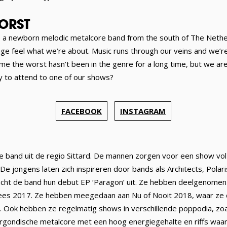
ORST
a newborn melodic metalcore band from the south of The Nether
ge feel what we’re about. Music runs through our veins and we’re
e the worst hasn’t been in the genre for a long time, but we ar
y to attend to one of our shows?
FACEBOOK
INSTAGRAM
e band uit de regio Sittard. De mannen zorgen voor een show vol
 jongens laten zich inspireren door bands als Architects, Polar
racht de band hun debut EP ‘Paragon’ uit. Ze hebben deelgenomen
es 2017. Ze hebben meegedaan aan Nu of Nooit 2018, waar ze de
Ook hebben ze regelmatig shows in verschillende poppodia, zoals
gondische metalcore met een hoog energiegehalte en riffs waar