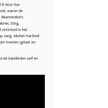
018 door hun
hoek, waren de
s Blueminded’s
riel, Sting,
t ontstond is het
p zang, Michiel Hartholt
rgen Koenen (gitaar en
ia de bandleden zelf en