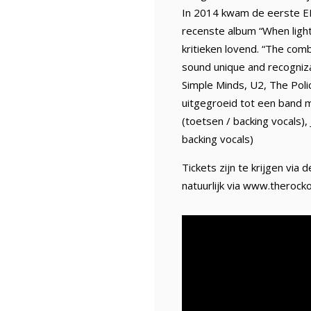
In 2014 kwam de eerste EP 
recenste album “When light
kritieken lovend. “The co
sound unique and recognizab
Simple Minds, U2, The Poli
uitgegroeid tot een band m
(toetsen / backing vocals)
backing vocals)
Tickets zijn te krijgen via
natuurlijk via www.therocko