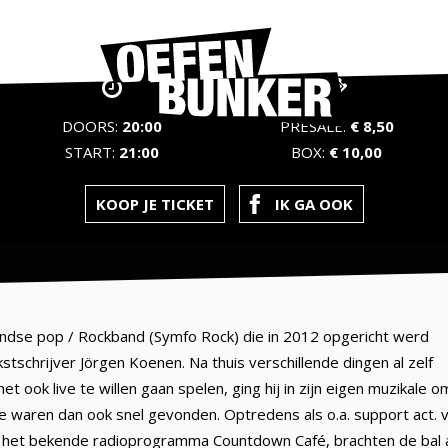
DOORS:
20:00
PRESALE:
€ 8,50
START:
21:00
BOX:
€ 10,00
KOOP JE TICKET
IK GA OOK
ndse pop / Rockband (Symfo Rock) die in 2012 opgericht werd
kstschrijver Jörgen Koenen. Na thuis verschillende dingen al zelf
 ook live te willen gaan spelen, ging hij in zijn eigen muzikale 
e waren dan ook snel gevonden. Optredens als o.a. support act. 
j het bekende radioprogramma Countdown Café, brachten de bal a