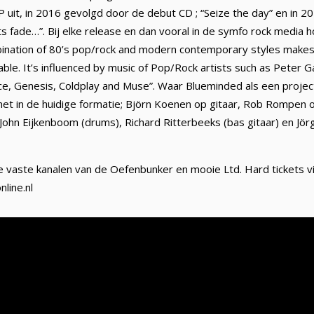
uit, in 2016 gevolgd door de debut CD ; “Seize the day” en in 2
s fade…”. Bij elke release en dan vooral in de symfo rock media 
mbination of 80’s pop/rock and modern contemporary styles make
le. It’s influenced by music of Pop/Rock artists such as Peter Gab
ce, Genesis, Coldplay and Muse”. Waar Blueminded als een projec
et in de huidige formatie; Björn Koenen op gitaar, Rob Rompen o
, John Eijkenboom (drums), Richard Ritterbeeks (bas gitaar) en Jö
 de vaste kanalen van de Oefenbunker en mooie Ltd. Hard tickets v
nline.nl