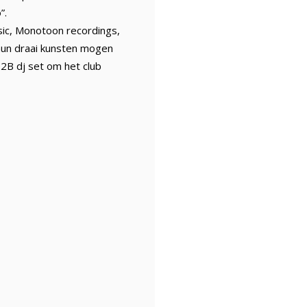
”.
sic, Monotoon recordings,
 hun draai kunsten mogen
2B dj set om het club