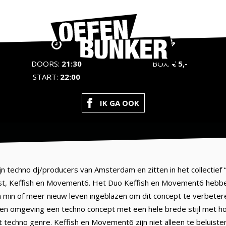
DOORS:
21:30
BOX:
€ 5,-
START:
22:00
IK GA OOK
 techno dj/producers van Amsterdam en zitten in het collectief 
st, Keffish en Movement6. Het Duo Keffish en Movement6 hebbe
min of meer nieuw leven ingeblazen om dit concept te verbetere
 en omgeving een techno concept met een hele brede stijl met h
t techno genre. Keffish en Movement6 zijn niet alleen te beluist