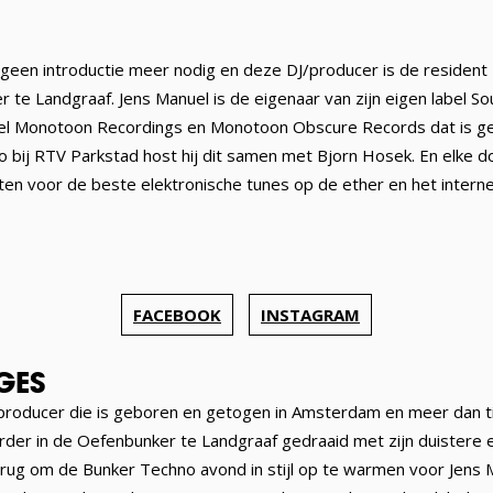
k geen introductie meer nodig en deze DJ/producer is de resident
te Landgraaf. Jens Manuel is de eigenaar van zijn eigen label S
el Monotoon Recordings en Monotoon Obscure Records dat is ge
io bij RTV Parkstad host hij dit samen met Bjorn Hosek. En elke
ten voor de beste elektronische tunes op de ether en het internet
FACEBOOK
INSTAGRAM
GES
/producer die is geboren en getogen in Amsterdam en meer dan ti
eerder in de Oefenbunker te Landgraaf gedraaid met zijn duistere en
rug om de Bunker Techno avond in stijl op te warmen voor Jens M