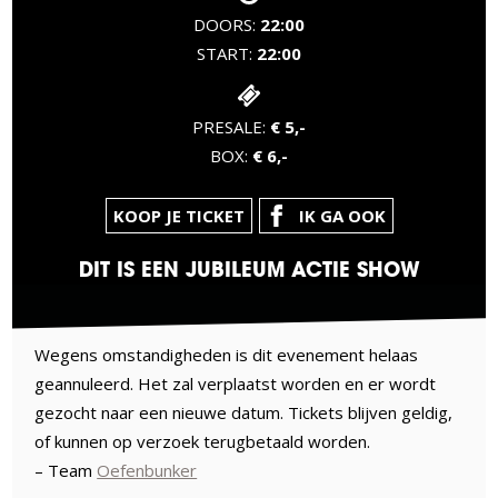
DOORS:
22:00
START:
22:00
PRESALE:
€ 5,-
BOX:
€ 6,-
KOOP JE TICKET
IK GA OOK
DIT IS EEN JUBILEUM ACTIE SHOW
Wegens omstandigheden is dit evenement helaas
geannuleerd. Het zal verplaatst worden en er wordt
gezocht naar een nieuwe datum. Tickets blijven geldig,
of kunnen op verzoek terugbetaald worden.
– Team
Oefenbunker