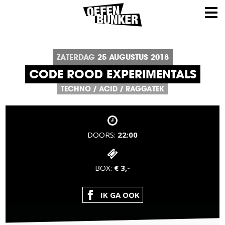
ZATERDAG
25
AUGUSTUS
2018
CODE ROOD EXPERIMENTALS
TECHNO / ACID / RAGGATEK
DOORS:
22:00
BOX:
€ 3,-
IK GA OOK