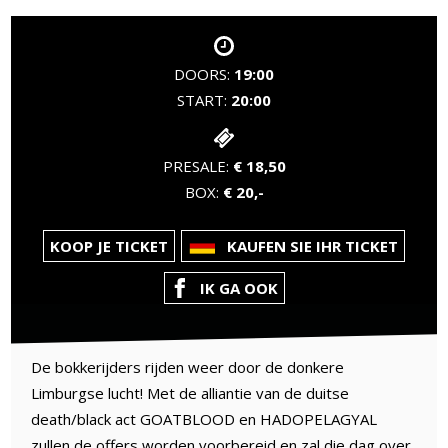
DOORS:
19:00
START:
20:00
PRESALE:
€ 18,50
BOX:
€ 20,-
KOOP JE TICKET
KAUFEN SIE IHR TICKET
IK GA OOK
De bokkerijders rijden weer door de donkere
Limburgse lucht! Met de alliantie van de duitse
death/black act GOATBLOOD en HADOPELAGYAL
zullen de offers worden voorbereid en zal die dag over