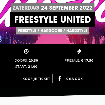
ZATERDAG
24
SEPTEMBER
2022
FREESTYLE UNITED
FREESTYLE
/
HARDCORE
/
HARDSTYLE
DOORS:
20:30
PRESALE:
€ 17,50
START:
21:00
KOOP JE TICKET
IK GA OOK