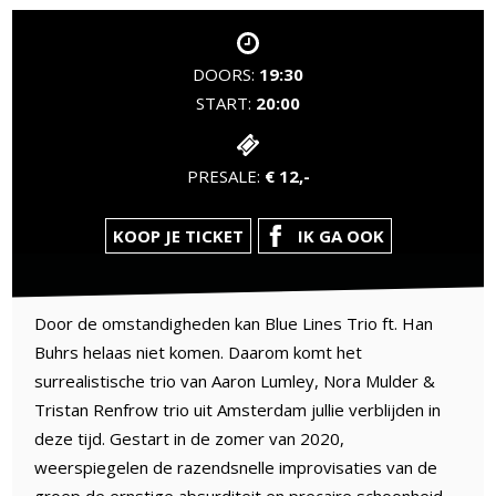
DOORS:
19:30
START:
20:00
PRESALE:
€ 12,-
KOOP JE TICKET
IK GA OOK
Door de omstandigheden kan Blue Lines Trio ft. Han
Buhrs helaas niet komen. Daarom komt het
surrealistische trio van Aaron Lumley, Nora Mulder &
Tristan Renfrow trio uit Amsterdam jullie verblijden in
deze tijd. Gestart in de zomer van 2020,
weerspiegelen de razendsnelle improvisaties van de
groep de ernstige absurditeit en precaire schoonheid