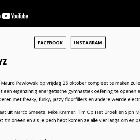
FACEBOOK
INSTAGRAM
YZ
Mauro Pawlowski op vrijdag 25 oktober compleet te maken zull
een eigenzinnig energetische gymnastiek oefening te openen en 
eren met freaky, funky, jazzy floorfillers en andere weirde electr
at uit Marco Smeets, Mike Kramer. Tim Op Het Broek en Sjon M
 z’n drieën en als je pech hebt komen ze alle vier langs om en pa