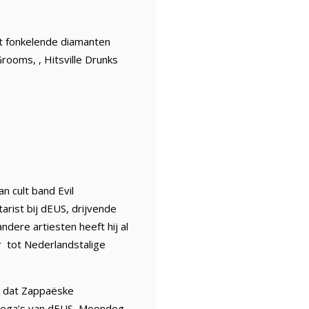
et fonkelende diamanten
rooms, , Hitsville Drunks
n cult band Evil
arist bij dEUS, drijvende
ndere artiesten heeft hij al
r tot Nederlandstalige
p dat Zappaëske
llega’s van dEUS, Moondog