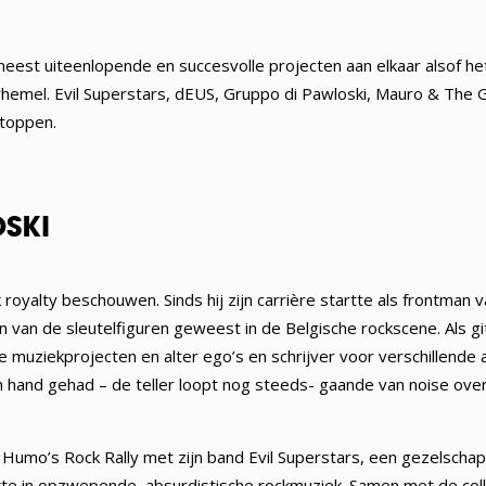
eest uiteenlopende en succesvolle projecten aan elkaar alsof h
hemel. Evil Superstars, dEUS, Gruppo di Pawloski, Mauro & The G
stoppen.
SKI
royalty beschouwen. Sinds hij zijn carrière startte als frontman va
n van de sleutelfiguren geweest in de Belgische rockscene. Als git
e muziekprojecten en alter ego’s en schrijver voor verschillende a
n hand gehad – de teller loopt nog steeds- gaande van noise ove
 Humo’s Rock Rally met zijn band Evil Superstars, een gezelscha
te in opzwepende, absurdistische rockmuziek. Samen met de co