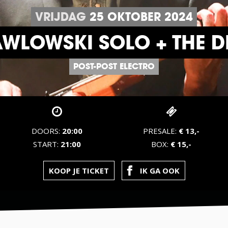
VRIJDAG
25
OKTOBER
2024
WLOWSKI SOLO + THE D
POST-POST ELECTRO
DOORS:
20:00
PRESALE:
€ 13,-
START:
21:00
BOX:
€ 15,-
KOOP JE TICKET
IK GA OOK