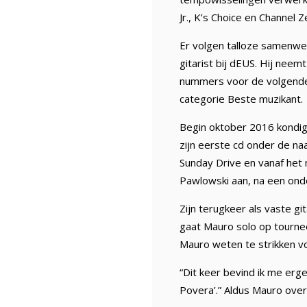
Jr., K’s Choice en Channel
Er volgen talloze samenwe
gitarist bij dEUS. Hij nee
nummers voor de volgende 
categorie Beste muzikant.
Begin oktober 2016 kondigde
zijn eerste cd onder de naa
Sunday Drive en vanaf het 
Pawlowski aan, na een onde
Zijn terugkeer als vaste g
gaat Mauro solo op tourne
Mauro weten te strikken v
“Dit keer bevind ik me erg
Povera’.” Aldus Mauro over 