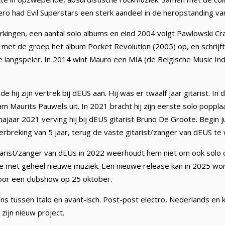
 Zero had Evil Superstars een sterk aandeel in de heropstanding v
rkingen, een aantal solo albums en eind 2004 volgt Pawlowski C
mt met de groep het album Pocket Revolution (2005) op, en schrij
langspeler. In 2014 wint Mauro een MIA (de Belgische Music Ind
 hij zijn vertrek bij dEUS aan. Hij was er twaalf jaar gitarist. In 
m Maurits Pauwels uit. In 2021 bracht hij zijn eerste solo popplaat
najaar 2021 verving hij bij dEUS gitarist Bruno De Groote. Begin j
rbreking van 5 jaar, terug de vaste gitarist/zanger van dEUS te
itarist/zanger van dEUs in 2022 weerhoudt hem niet om ook solo 
e met geheel nieuwe muziek. Een nieuwe release kan in 2025 w
oor een clubshow op 25 oktober.
ens tussen Italo en avant-isch. Post-post electro, Nederlands en k
zijn nieuw project.