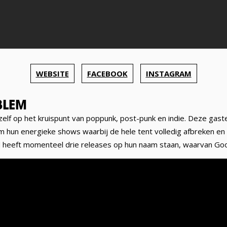
WEBSITE
FACEBOOK
INSTAGRAM
BLEM
zelf op het kruispunt van poppunk, post-punk en indie. Deze gaste
 hun energieke shows waarbij de hele tent volledig afbreken en 
d heeft momenteel drie releases op hun naam staan, waarvan Goo