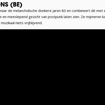
NS (BE)
 naar de melancholische donkere jaren 80 en combineert dit met e
auw en meeslepend gezicht van postpunk laten zien. Ze mijmeren lu
muzikaal niets vrijblijvend.