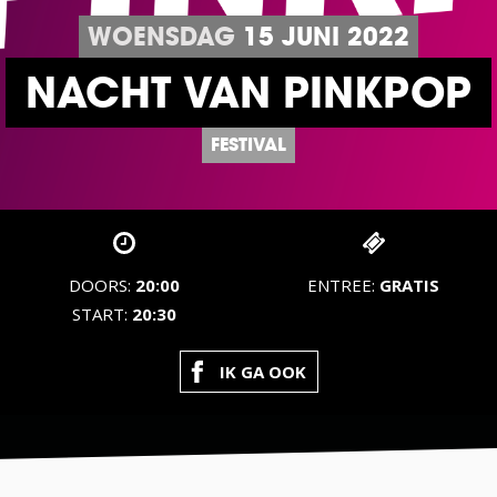
WOENSDAG
15
JUNI
2022
NACHT VAN PINKPOP
FESTIVAL
DOORS:
20:00
ENTREE:
GRATIS
START:
20:30
IK GA OOK