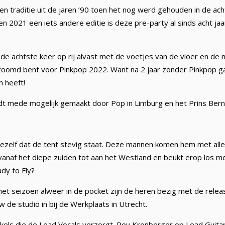
een traditie uit de jaren ’90 toen het nog werd gehouden in de ac
en 2021 een iets andere editie is deze pre-party al sinds acht ja
 de achtste keer op rij alvast met de voetjes van de vloer en de n
stoomd bent voor Pinkpop 2022. Want na 2 jaar zonder Pinkpop ga
n heeft!
t mede mogelijk gemaakt door Pop in Limburg en het Prins Bern
jezelf dat de tent stevig staat. Deze mannen komen hem met alle 
 vanaf het diepe zuiden tot aan het Westland en beukt erop los 
dy to Fly?
t seizoen alweer in de pocket zijn de heren bezig met de releas
 de studio in bij de Werkplaats in Utrecht.
kels die de Lead Vocals verzorgt. Roy Kronberger op Lead Guitar