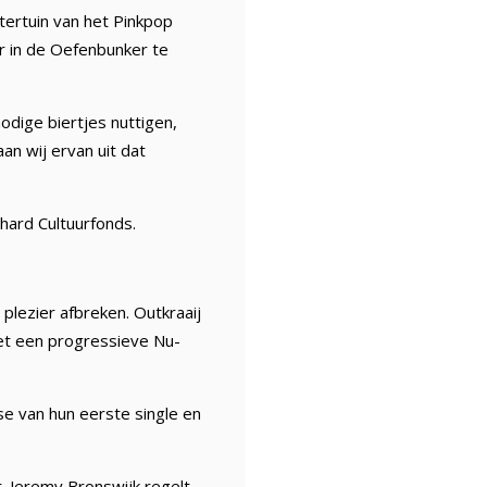
htertuin van het Pinkpop
ar in de Oefenbunker te
odige biertjes nuttigen,
an wij ervan uit dat
hard Cultuurfonds.
plezier afbreken. Outkraaij
met een progressieve Nu-
e van hun eerste single en
. Jeremy Bronswijk regelt