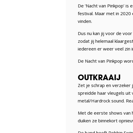
De ‘Nacht van Pinkpop’ is 
festival. Maar met in 2020 
vinden.
Dus nu kan jij voor de voor
zodat jij helemaal klaarge
iedereen er weer veel zin i
De Nacht van Pinkpop word
OUTKRAAIJ
Zet je schrap en verzeker 
spreidde haar vleugels uit
metal/Hardrock sound. Rea
Met de eerste shows van he
duiken ze binnekort opnieuw
De band heeft Robbin Swin