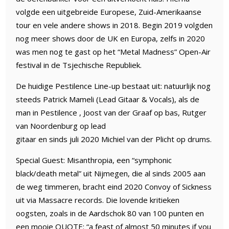
volgde een uitgebreide Europese, Zuid-Amerikaanse
tour en vele andere shows in 2018. Begin 2019 volgden
nog meer shows door de UK en Europa, zelfs in 2020
was men nog te gast op het “Metal Madness” Open-Air
festival in de Tsjechische Republiek.
De huidige Pestilence Line-up bestaat uit: natuurlijk nog
steeds Patrick Mameli (Lead Gitaar & Vocals), als de
man in Pestilence , Joost van der Graaf op bas, Rutger
van Noordenburg op lead
gitaar en sinds juli 2020 Michiel van der Plicht op drums.
Special Guest: Misanthropia, een “symphonic
black/death metal” uit Nijmegen, die al sinds 2005 aan
de weg timmeren, bracht eind 2020 Convoy of Sickness
uit via Massacre records. Die lovende kritieken
oogsten, zoals in de Aardschok 80 van 100 punten en
een mooie QUOTE: “a feast of almost 50 minutes if you