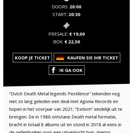
DOORS:
20:00
START:
20:30
PRESALE:
€ 19,00
BOX:
€ 22,50
KOOP JE TICKET
KAUFEN SIE IHR TICKET
IK GA OOK
“Dutch Death Metal legends Pestilence” tekenden nog
niet zo lang geleden een deal met Agonia Records en
hopen in het voorjaar van 2021; “Exitivm” eindelijk uit te
brengen. De in 1986 ontstane Death metal formatie,
bracht in totaal 8 albums uit en stond in 2018 al eens in
de oefenbunker voor een uitverkocht huis. Hierna