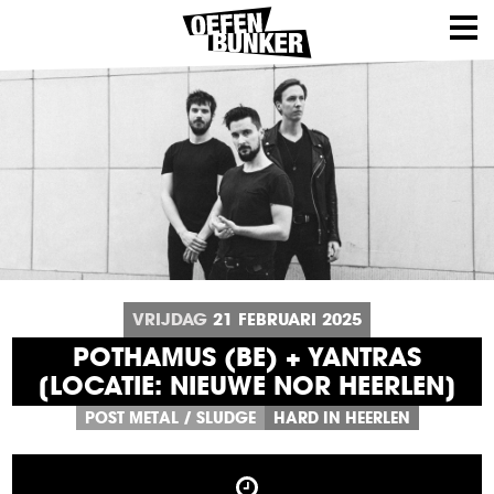
VRIJDAG
21
FEBRUARI
2025
POTHAMUS (BE) + YANTRAS
[LOCATIE: NIEUWE NOR HEERLEN]
POST METAL
/
SLUDGE
HARD IN HEERLEN