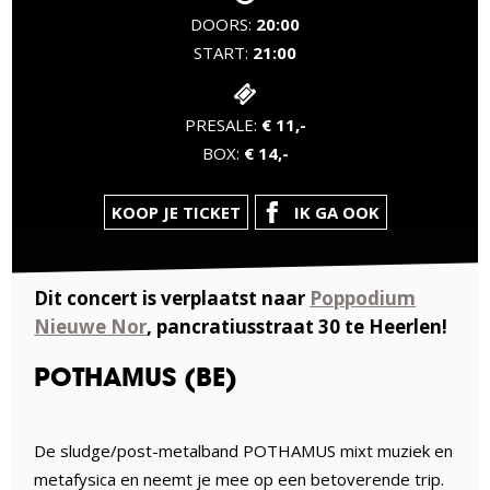
DOORS:
20:00
START:
21:00
PRESALE:
€ 11,-
BOX:
€ 14,-
KOOP JE TICKET
IK GA OOK
Dit concert is verplaatst naar
Poppodium
Nieuwe Nor
, pancratiusstraat 30 te Heerlen!
POTHAMUS (BE)
De sludge/post-metalband POTHAMUS mixt muziek en
metafysica en neemt je mee op een betoverende trip.