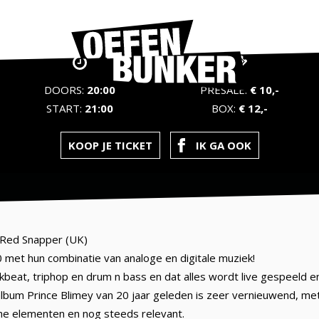
DOORS:
20:00
PRESALE:
€ 10,-
START:
21:00
BOX:
€ 12,-
KOOP JE TICKET
IK GA OOK
 Red Snapper (UK)
 met hun combinatie van analoge en digitale muziek!
akbeat, triphop en drum n bass en dat alles wordt live gespeeld e
lbum Prince Blimey van 20 jaar geleden is zeer vernieuwend, m
che elementen en nog steeds relevant.