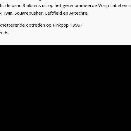
ht de band 3 albums uit op het gerenommeerde Warp Label en s
x Twin, Squarepusher, Leftfield en Autechre.
n knetterende optreden op Pinkpop 1999?
eeds.