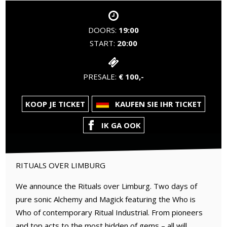
DOORS:
19:00
START:
20:00
PRESALE:
€ 100,-
KOOP JE TICKET
KAUFEN SIE IHR TICKET
IK GA OOK
RITUALS OVER LIMBURG
We announce the Rituals over Limburg. Two days of
pure sonic Alchemy and Magick featuring the Who is
Who of contemporary Ritual Industrial. From pioneers
and top acts to the most hidden of gems – all will