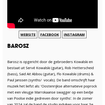
WEBSITE
FACEBOOK
INSTAGRAM
BAROSZ
Barosz is opgericht door de gebroeders Kowalski en
bestaat uit Servé Kowalski (guitar), Rob Hetterscheid
(bass), Said Ait Abbou (guitar), Flo Kowalski (drums) &
Paul Janssen (synths/ vocals). De band omschrijft haar
muziek het liefst als: ‘Oostenrijkse alternatieve poprock
met een vleugje Marrokaanse swagger op een bedje
van Poolse indie gedreven door synths’. In de zomer
van 2024 zal de band de studio induiken voor haar 3e