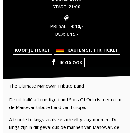
START:
21:00
PRESALE:
€ 10,-
BOX:
€ 15,-
KOOP JE TICKET
KAUFEN SIE IHR TICKET
IK GA OOK
The Ultimate Manowar Tribute Band
De uit Italië afkomstige band Sons Of Odin is met recht
dé Manowar tribute band van Europa.
A tribute to kings zoals ze zichzelf graag noemen. De
kings zijn in dit geval dus de mannen van Manowar, de