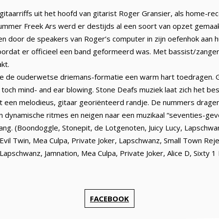
taarriffs uit het hoofd van gitarist Roger Gransier, als home-re
mmer Freek Ars werd er destijds al een soort van opzet gemaak
 en door de speakers van Roger’s computer in zijn oefenhok aan hu
ordat er officieel een band geformeerd was. Met bassist/zanger
kt.
ie de ouderwetse driemans-formatie een warm hart toedragen. G
och mind- and ear blowing. Stone Deafs muziek laat zich het be
t een melodieus, gitaar georiënteerd randje. De nummers dragen
aan dynamische ritmes en neigen naar een muzikaal “seventies-gevo
ang. (Boondoggle, Stonepit, de Lotgenoten, Juicy Lucy, Lapschwa
(Evil Twin, Mea Culpa, Private Joker, Lapschwanz, Small Town Reje
Lapschwanz, Jamnation, Mea Culpa, Private Joker, Alice D, Sixty 1
FACEBOOK