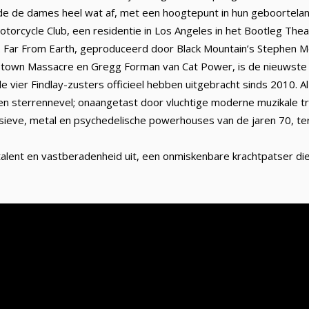
rde de dames heel wat af, met een hoogtepunt in hun geboortelan
otorcycle Club, een residentie in Los Angeles in het Bootleg The
K. Far From Earth, geproduceerd door Black Mountain’s Stephen
stown Massacre en Gregg Forman van Cat Power, is de nieuwste
de vier Findlay-zusters officieel hebben uitgebracht sinds 2010.
en sterrennevel; onaangetast door vluchtige moderne muzikale tr
eve, metal en psychedelische powerhouses van de jaren 70, terwi
talent en vastberadenheid uit, een onmiskenbare krachtpatser di