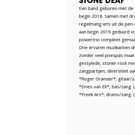
STONE DEAF
Een band geboren met de gi
begin 2018. Samen met dru
regelmatig iets uit de pen
aan begin 2019 geduurd vo
powertrio compleet gemaa
Drie ervaren muzikanten d
zonder veel poespas maar t
gestylede, stoner-rock me
zangpartijen, diversiteit 
*Roger Gransier*, gitaar/z
*Dries van Ek*, bas/zang. 
*Freek Ars*, drums/zang. (