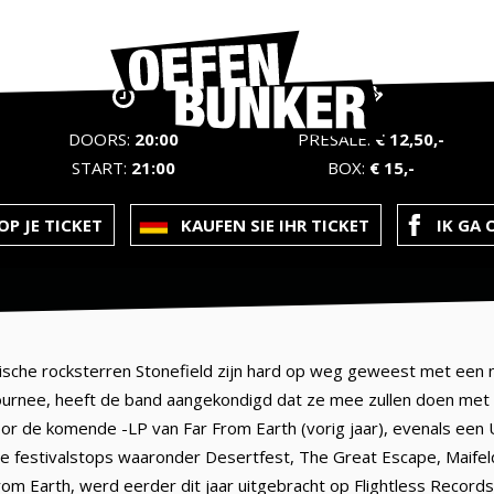
DOORS:
20:00
PRESALE:
€ 12,50,-
START:
21:00
BOX:
€ 15,-
P JE TICKET
KAUFEN SIE IHR TICKET
IK GA 
ische rocksterren Stonefield zijn hard op weg geweest met een n
ournee, heeft de band aangekondigd dat ze mee zullen doen met 
or de komende -LP van Far From Earth (vorig jaar), evenals een U
de festivalstops waaronder Desertfest, The Great Escape, Maife
rom Earth, werd eerder dit jaar uitgebracht op Flightless Records