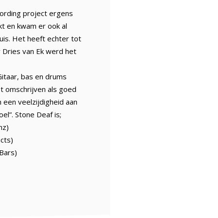
cording project ergens
t en kwam er ook al
is. Het heeft echter tot
 Dries van Ek werd het
itaar, bas en drums
st omschrijven als goed
 een veelzijdigheid aan
el”. Stone Deaf is;
nz)
cts)
 Bars)