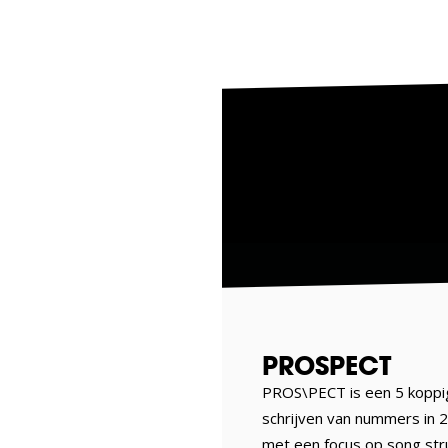
PROSPECT
PROS\PECT is een 5 koppig
schrijven van nummers in
met een focus op song str