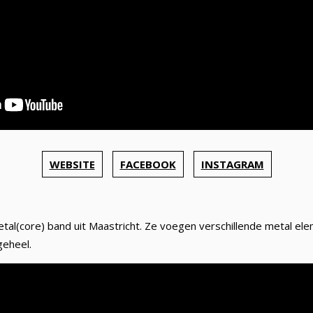
WEBSITE
FACEBOOK
INSTAGRAM
etal(core) band uit Maastricht. Ze voegen verschillende metal e
geheel.