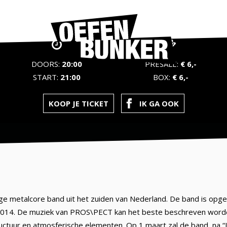
DOORS:
20:00
PRESALE:
€ 6,-
START:
21:00
BOX:
€ 6,-
KOOP JE TICKET
IK GA OOK
e metalcore band uit het zuiden van Nederland. De band is opg
 2014. De muziek van PROS\PECT kan het beste beschreven word
uctuur en atmosferische elementen. Op 1 maart zal de band, na “