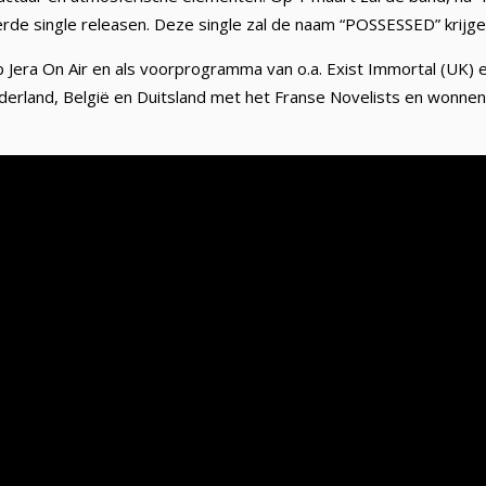
rde single releasen. Deze single zal de naam “POSSESSED” krijge
Jera On Air en als voorprogramma van o.a. Exist Immortal (UK) e
erland, België en Duitsland met het Franse Novelists en wonnen 