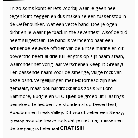
En zo soms komt er iets voorbij waar je geen nee
tegen kunt zeggen en dus maken ze een tussenstop in
de Oefenbunker. Wat een vette band. Doe je ogen
dicht en je waant je “back in the seventies”. Alsof de tijd
heeft stilgestaan. De band is vernoemd naar een
achtiende-eeuwse officier van de Britse marine en dit
powertrio heeft al drie full-lengths op zijn naam staan,
waaronder het vorig jaar verschenen Keep It Greasy!
Een passende naam voor de smerige, vuige rock van
deze band. Vergelijkingen met Motörhead zijn snel
gemaakt, maar ook hardrockbands zoals Sir Lord
Baltimore, Budgie en UFO lijken de groep uit Hastings
beïnvloed te hebben. Ze stonden al op Desertfest,
Roadburn en Freak Valley. Dit wordt zeker een Sleazy,
greasy avondje heavy rock dat je niet mag missen en
GRATIS!!!
de toegang is helemaal