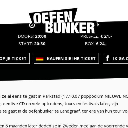
DOORS:
20:00
PRESALE:
€ 21,-
START:
20:30
BOX:
€ 24,-
P JE TICKET
KAUFEN SIE IHR TICKET
IK GA 
en ze al eens te gast in Parkstad (17.10.07 poppodium NIEUWE N
, een live CD en vele optredens, tours en festivals later, zijn
te gast in de oefenbunker te Landgraaf, ter ere van hun tour vo
en 6 maanden later deden ze in Zweden mee aan de voorronde v