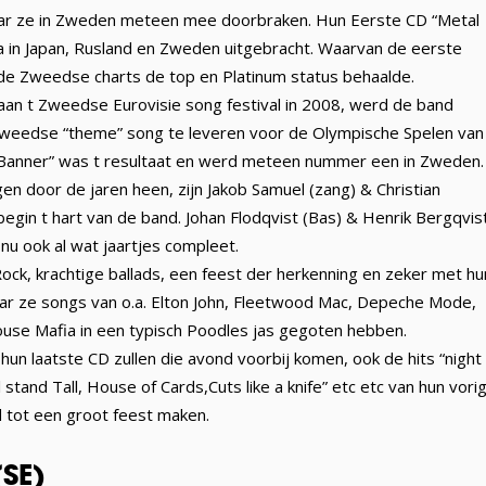
waar ze in Zweden meteen mee doorbraken. Hun Eerste CD “Metal
na in Japan, Rusland en Zweden uitgebracht. Waarvan de eerste
in de Zweedse charts de top en Platinum status behaalde.
n t Zweedse Eurovisie song festival in 2008, werd de band
zweedse “theme” song te leveren voor de Olympische Spelen van
he Banner” was t resultaat en werd meteen nummer een in Zweden.
en door de jaren heen, zijn Jakob Samuel (zang) & Christian
begin t hart van de band. Johan Flodqvist (Bas) & Henrik Bergqvis
 nu ook al wat jaartjes compleet.
ck, krachtige ballads, een feest der herkenning en zeker met hu
aar ze songs van o.a. Elton John, Fleetwood Mac, Depeche Mode,
use Mafia in een typisch Poodles jas gegoten hebben.
hun laatste CD zullen die avond voorbij komen, ook de hits “night
stand Tall, House of Cards,Cuts like a knife” etc etc van hun vori
 tot een groot feest maken.
SE)