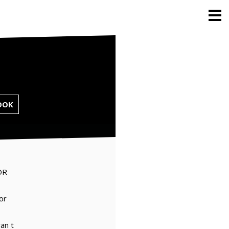
OOK
OR
or
an t