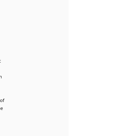
t
n
 of
ge