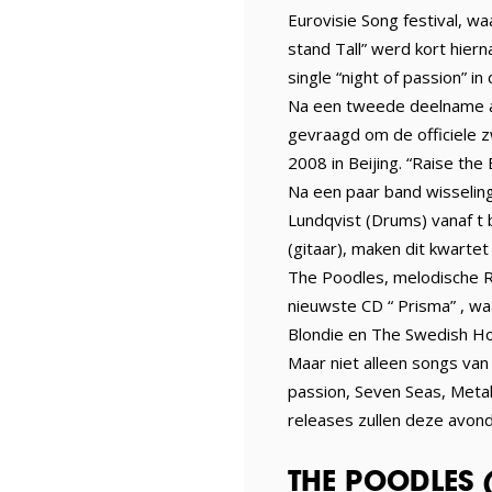
Eurovisie Song festival, 
stand Tall” werd kort hier
single “night of passion” 
Na een tweede deelname aa
gevraagd om de officiele 
2008 in Beijing. “Raise t
Na een paar band wisseling
Lundqvist (Drums) vanaf t 
(gitaar), maken dit kwartet
The Poodles, melodische Ro
nieuwste CD “ Prisma” , w
Blondie en The Swedish Ho
Maar niet alleen songs van 
passion, Seven Seas, Metal 
releases zullen deze avond
THE POODLES (