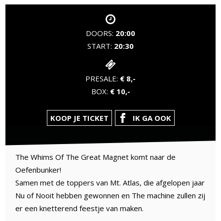
DOORS:
20:00
START:
20:30
PRESALE:
€ 8,-
BOX:
€ 10,-
KOOP JE TICKET
IK GA OOK
The Whims Of The Great Magnet komt naar de
Oefenbunker!
Samen met de toppers van Mt. Atlas, die afgelopen jaar
Nu of Nooit hebben gewonnen en The machine zullen zij
er een knetterend feestje van maken.