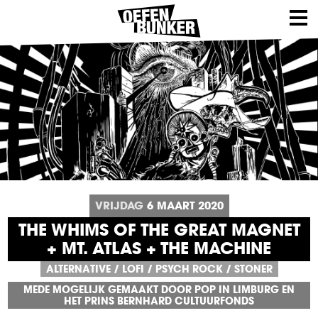
VRIJDAG
6
MAART
2020
THE WHIMS OF THE GREAT MAGNET
+ MT. ATLAS + THE MACHINE
ALTERNATIVE
/
LOFI
/
PSYCH ROCK
/
STONER
MEDE MOGELIJK GEMAAKT DOOR POP IN LIMBURG EN
HET PRINS BERNHARD CULTUURFONDS