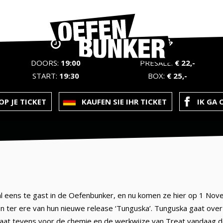
DOORS:
19:00
PRESALE:
€ 22,-
START:
19:30
BOX:
€ 25,-
P JE TICKET
KAUFEN SIE IHR TICKET
IK GA 
al eens te gast in de Oefenbunker, en nu komen ze hier op 1 No
n ter ere van hun nieuwe release ‘Tunguska’. Tunguska gaat over
staat tevens voor de chemie en de werkwijze van Treat vandaag 