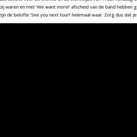
e bij waren en met ‘We want more!’ afscheid van de band hebben
 de belofte ‘See you next tour!’ helemaal waar. Zorg dus dat je 