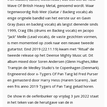
Wave Of British Heavy Metal, genoemd wordt. Waar
tegenwoordig Rob Weir (Guitar / Backing vocals) als
enige originele bandlid van het eerste uur en Gavin
Gray (bass en backing vocals) als langst dienende sinds
1999, Craig Ellis (drums en Backing vocals) en Jacopo
“Jack” Meille (Lead vocals), de vaste gezichten vormen,
is men momenteel op zoek naar een nieuwe tweede
guitartist. Eind 2019 (22.11.19) kwam met “Ritual” de
tweede release op het Deense Mighty Music uit. Dit
album mixed door Soren Andersen (Glenn Hughes,Mike
Tramp)in de Medley Studio’s te Copenhagen (Denmark).
Engineered door x-Tygers Of Pan Tang lid Fred Purser
en gemasterd door Harry Hess (Harem Scarem) , laat
een fris anno 2019 Tygers of Pan Tang geluid horen.
De show in de oefenbunker op vrijdag 3 juni 2022 staat
in het teken van de heruitgave van de in