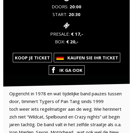
DOORS:
20:00
START:
20:30
PRESALE:
€ 17,-
BOX:
€ 20,-
KOOP JE TICKET
KAUFEN SIE IHR TICKET
IK GA OOK
Opgericht in 1978 en wat tijdelijke band pauzes tussen
door, timmert Tygers of Pan Tang sinds 1999
toch weer iets regelmatiger aan de weg. Wie herinnert
zich niet “Wildcat, Spelbound en Crazy nights” uit begin
jaren tachtig. De band valt in het zelfde straatje als o.a.
Iron Maiden, Saxon, Motörhead , wat ook wel de New