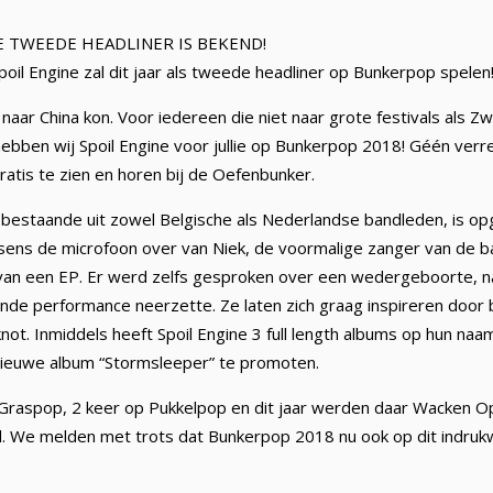
 TWEEDE HEADLINER IS BEKEND!
il Engine zal dit jaar als tweede headliner op Bunkerpop spelen
 naar China kon. Voor iedereen die niet naar grote festivals als 
ebben wij Spoil Engine voor jullie op Bunkerpop 2018! Géén verre 
atis te zien en horen bij de Oefenbunker.
bestaande uit zowel Belgische als Nederlandse bandleden, is opg
sens de microfoon over van Niek, de voormalige zanger van de b
van een EP. Er werd zelfs gesproken over een wedergeboorte, 
de performance neerzette. Ze laten zich graag inspireren door 
not. Inmiddels heeft Spoil Engine 3 full length albums op hun naam
nieuwe album “Stormsleeper” te promoten.
Graspop, 2 keer op Pukkelpop en dit jaar werden daar Wacken O
 We melden met trots dat Bunkerpop 2018 nu ook op dit indrukw