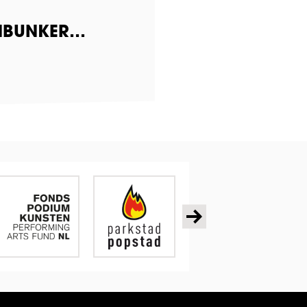
ENBUNKER…