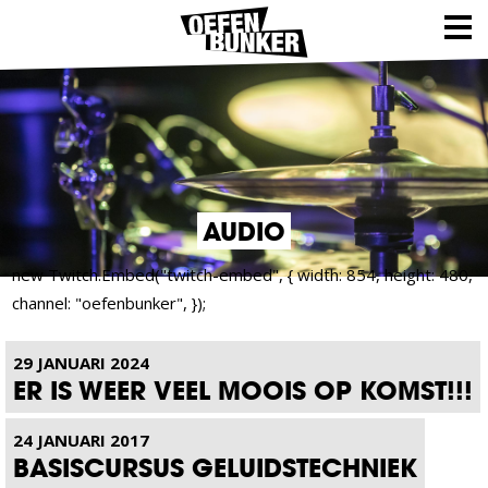
AUDIO
new Twitch.Embed("twitch-embed", { width: 854, height: 480,
channel: "oefenbunker", });
29 JANUARI 2024
ER IS WEER VEEL MOOIS OP KOMST!!!
24 JANUARI 2017
BASISCURSUS GELUIDSTECHNIEK