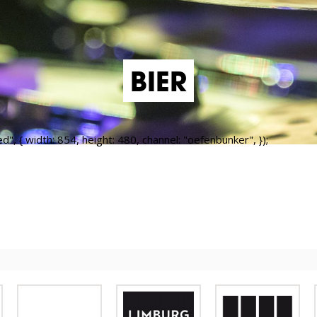
BIER
 { width: 854, height: 480, channel: "oefenbunker", });