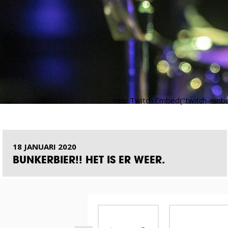
new Twitch.Embed("twitch-embed",
18 JANUARI 2020
BUNKERBIER!! HET IS ER WEER.