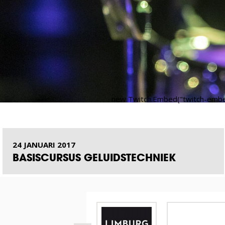
new Twitch.Embed("twitch-embed",
24 JANUARI 2017
BASISCURSUS GELUIDSTECHNIEK