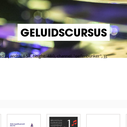
GELUIDSCURSUS
 { width: 854, height: 480, channel: "oefenbunker", });