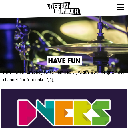
HAVE FUN
new Twitch.Embed("twitch-embed", { width: 854, height: 480,
channel: "oefenbunker", });